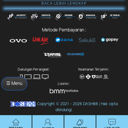
BACA LEBIH LENGKAP
Metode Pembayaran :
Dukungan Perangkat :
Keamanan Terjamin :
☰ Menu
Lisensi :
Copyright © 2021 - 2026 DASH88 | Hak cipta
dilindungi.